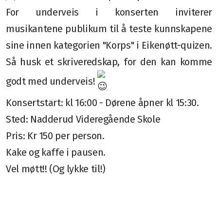
Permisjon
For underveis i konserten inviterer
Personvern
musikantene publikum til å teste kunnskapene
sine innen kategorien "Korps" i Eikenøtt-quizen.
Uniformsreglement
Så husk et skriveredskap, for den kan komme
Årsmøter
godt med underveis!
Konsertstart: kl 16:00 - Dørene åpner kl 15:30.
Sted: Nadderud Videregående Skole
Info for besøkende
Pris: Kr 150 per person.
Info for medlemmer
Kake og kaffe i pausen.
Loppekomiteen
Vel møtt!! (Og lykke til!)
Vaffelrøre