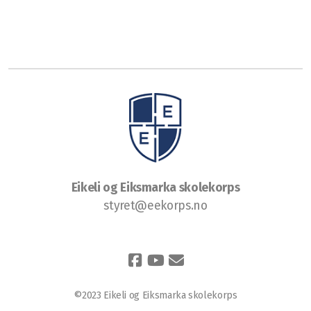
Ny i korpset
Instrumenter
Hva koster det?
Innmeldingsskjema
Eikeli og Eiksmarka skolekorps
styret@eekorps.no
©2023 Eikeli og Eiksmarka skolekorps