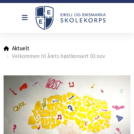
Dirigenter
Aktuelt
Vedtekter og strategiplan
Velkommen til årets høstkonsert 03.nov
Formål, visjon og verdier
Historie
For leverandører
Kontakt oss