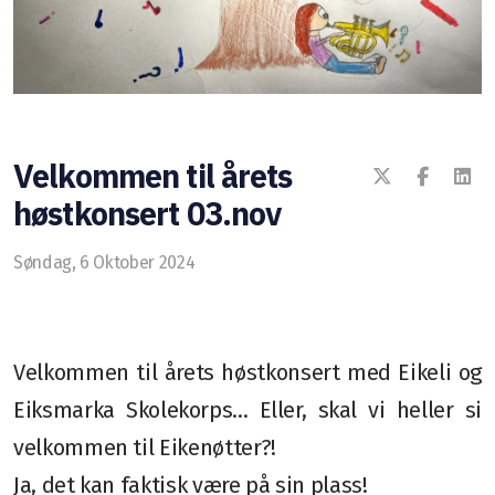
Aktuelt
Årshjulet
Øvinger
Velkommen til årets
Kostnader
høstkonsert 03.nov
Tutti
Søndag, 6 Oktober 2024
Vedlikehold av instrumenter
Korps fra A til Å
Velkommen til årets høstkonsert med Eikeli og
Korpsgenser
Eiksmarka Skolekorps... Eller, skal vi heller si
velkommen til Eikenøtter?!
Retningslinjer
Ja, det kan faktisk være på sin plass!