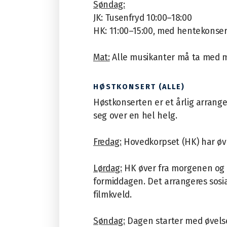
Søndag:
JK: Tusenfryd 10:00–18:00
HK: 11:00–15:00, med hentekonsert
Mat:
Alle musikanter må ta med ma
HØSTKONSERT (ALLE)
Høstkonserten er et årlig arrang
seg over en hel helg.
Fredag:
Hovedkorpset (HK) har øv
Lørdag:
HK øver fra morgenen og u
formiddagen. Det arrangeres sosia
filmkveld.
Søndag:
Dagen starter med øvelse 