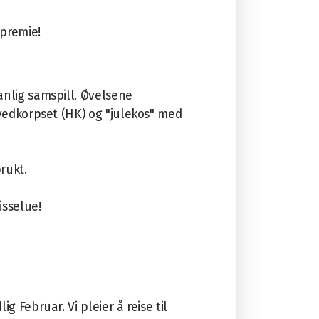
 premie!
anlig samspill. Øvelsene
ovedkorpset (HK) og "julekos" med
rukt.
isselue!
g Februar. Vi pleier å reise til