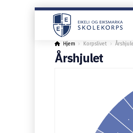
Hjem
Korpslivet
Årshjul
Årshjulet