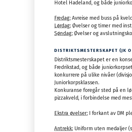
Hotel Hadeland, og både juniorkor
Fredag:
Avreise med buss på kvel
Lørdag:
Øvelser og timer med ins
Søndag:
Ø
velser og avslutningsk
DISTRIKTSMESTERSKAPET (JK O
Distriktsmesterskapet er en konse
Fredrikstad, og både juniorkorpse
konkurrere på ulike nivåer (divisj
Juniorkorpsklassen.
Konkuranse foregår sted på en lørd
pizzakveld, i forbindelse med mes
Ekstra øvelser:
I forkant av DM plei
Antrekk:
Uniform uten medaljer (