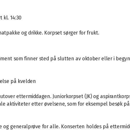
 kl. 14:30
tpakke og drikke. Korpset sørger for frukt.
ement som finner sted på slutten av oktober eller i beg
else på kvelden
tover ettermiddagen. Juniorkorpset (JK) og aspirantkorps
le aktiviteter etter øvelsene, som for eksempel besøk på
og generalprøve for alle. Konserten holdes på ettermidda