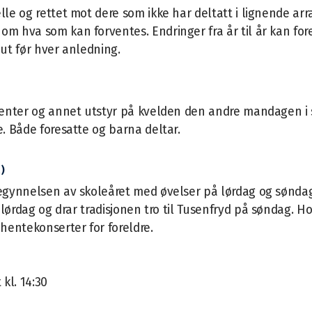
le og rettet mot dere som ikke har deltatt i lignende ar
m hva som kan forventes. Endringer fra år til år kan for
 ut før hver anledning.
menter og annet utstyr på kvelden den andre mandagen i
. Både foresatte og barna deltar.
)
egynnelsen av skoleåret med øvelser på lørdag og søndag,
lørdag og drar tradisjonen tro til Tusenfryd på sønda
g.
Ho
hentekonserter for foreldre.
kl. 14:30