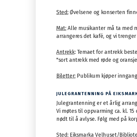
Sted:
Øvelsene og konserten finner
Mat:
Alle musikanter må ta med ma
arrangeres det kafé, og vi trenger f
Antrekk
: Temaet for antrekk best
"sort antrekk med røde og oransje
Biletter:
Publikum kjøper inngangs
JULEGRANTENNING PÅ EIKSMARK
Julegrantenning er et årlig arran
Vi møtes til oppvarming ca. kl. 15
nødt til å avlyse. Følg med på ko
Sted:
Eiksmarka Velhuset/Bibliot