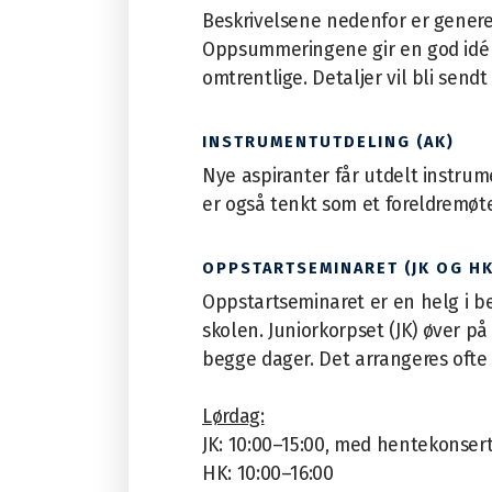
Beskrivelsene nedenfor er generel
Oppsummeringene gir en god idé o
omtrentlige. Detaljer vil bli sendt
INSTRUMENTUTDELING (AK)
Nye aspiranter får utdelt instru
er også tenkt som et foreldremøte
OPPSTARTSEMINARET (JK OG HK
Oppstartseminaret er en helg i b
skolen.
Juniorkorpset (JK)
øver
på 
begge dager. Det arrangeres ofte 
Lørdag:
J
K: 10:00–15:00, med hentekonsert 
HK: 10:00–16:00