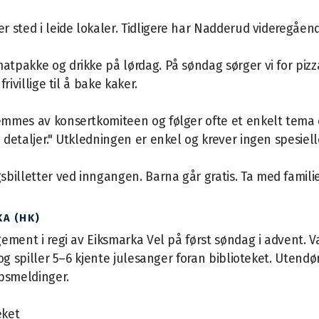
 sted i leide lokaler. Tidligere har Nadderud videregåen
tpakke og drikke på lørdag. På søndag sørger vi for pizz
rivillige til å bake kaker.
emmes av konsertkomiteen og følger ofte et enkelt tema 
 detaljer." Utkledningen er enkel og krever ingen spesiell
billetter ved inngangen. Barna går gratis. Ta med famili
A (HK)
gement i regi av Eiksmarka Vel på først søndag i advent. V
 og spiller 5–6 kjente julesanger foran biblioteket. Utendø
rpsmeldinger.
eket