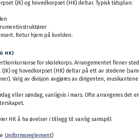
pset (JK) og hovedkorpset (HK) deltar. Typisk tidsplan:
den
trumentinstruktører
onsert. Retur hjem på kvelden.
G HK)
rtkonkurranse for skolekorps. Arrangementet finner sted 
t (JK) og hovedkorpset (HK) deltar på ett av stedene (sa
oner). Valg av divisjon avgjøres av dirigenten, musikantene
ag eller søndag, vanligvis i mars. Ofte arrangeres det en
terskapet.
er HK å ha øvelser i tillegg til vanlig samspill
se
Uniformsreglement
)