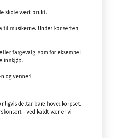
de skole vært brukt.
a til musikerne. Under konserten
eller fargevalg, som for eksempel
e innkjøp.
en og venner!
anligvis deltar bare hovedkorpset.
rskonsert - ved kaldt vær er vi