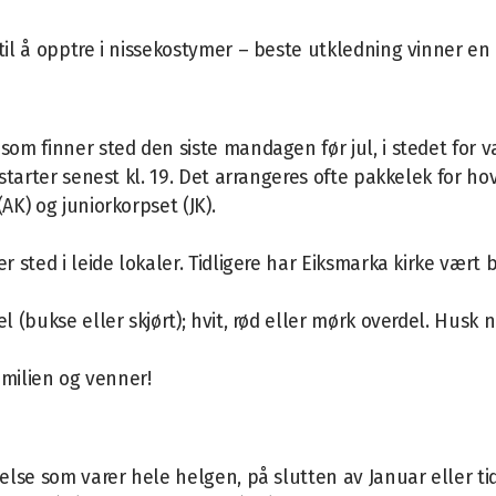
til å opptre i nissekostymer – beste utkledning vinner en
om finner sted den siste mandagen før jul, i stedet for v
 starter senest kl. 19. Det arrangeres ofte pakkelek for h
AK) og juniorkorpset (JK).
sted i leide lokaler. Tidligere har Eiksmarka kirke vært b
(bukse eller skjørt); hvit, rød eller mørk overdel. Husk n
milien og venner!
lse som varer hele helgen, på slutten av Januar eller tidli