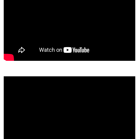
Ny i korpset
Instrumenter
Hva koster det?
Innmeldingsskjema