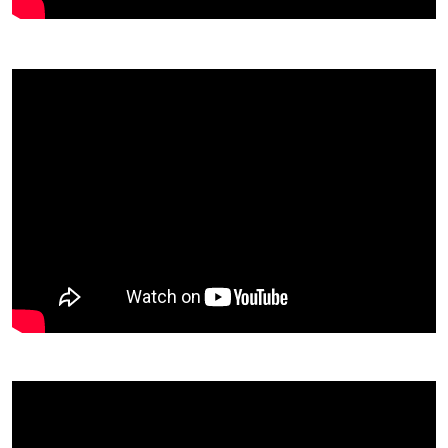
Permisjon
Personvern
Uniformsreglement
Årsmøter
Info for besøkende
Info for medlemmer
Loppekomiteen
Vaffelrøre