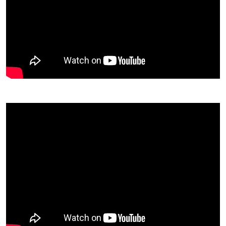
Aktuelt
Årshjulet
Øvinger
Kostnader
Tutti
Vedlikehold av instrumenter
Korps fra A til Å
Korpsgenser
Retningslinjer